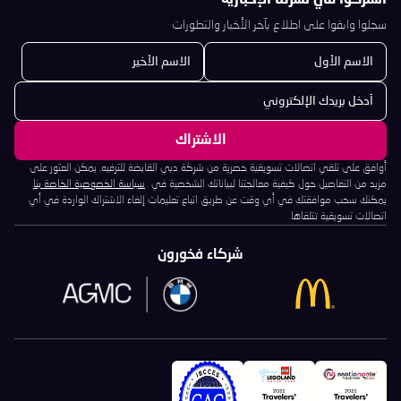
اشتركوا في نشرتنا الإخبارية
سجلوا وابقوا على اطلاع بآخر الأخبار والتطورات
أوافق على تلقي اتصالات تسويقية حصرية من شركة دبي القابضة للترفيه. يمكن العثور على
مزيد من التفاصيل حول كيفية معالجتنا لبياناتك الشخصية في
سياسة الخصوصية الخاصة بنا
.
يمكنك سحب موافقتك في أي وقت عن طريق اتباع تعليمات إلغاء الاشتراك الواردة في أي
اتصالات تسويقية تتلقاها.
شركاء فخورون