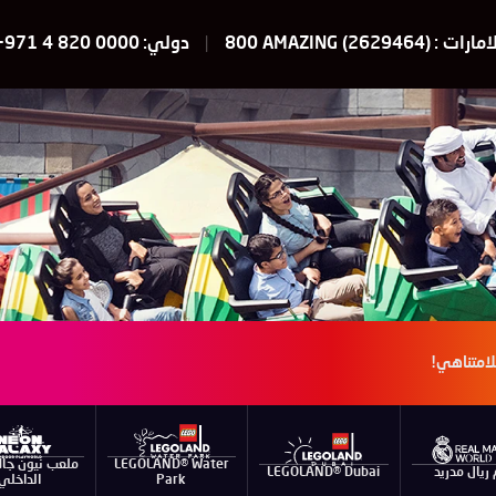
امارات :
800 AMAZING (2629464)
دولي:
+971 4 820 0000
لامتناهي!
LEGOLAND® Water
ملعب نيون جا
 ريال مدريد
LEGOLAND® Dubai
Park
الداخلي