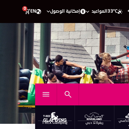
0
33°C
المواعيد
إمكانية الوصول
EN
لاكسي
ريفرلاند دبي
T-REX Glamping