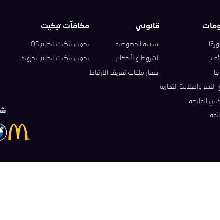
ومات
قانوني
مكافآت تيكيت
زعًا
سياسة الخصوصية
تحميل تيكيت لنظام iOS
ئف
الشروط والأحكام
تحميل تيكيت لنظام أندرويد
نا
إشعار ملفات تعريف الارتباط
النشر والعلامة التجارية
بي القابضة
شر
ثقة