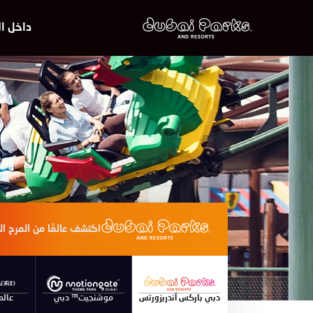
داخل ال
اكتشف عالمًا من المرح ال
دبي باركس آندريزورتس
موشنجيت™ دبي
عالم