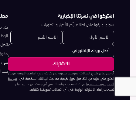
اشتركوا في نشرتنا الإخبارية
معل
سجلوا وابقوا على اطلاع بآخر الأخبار والتطورات
كن مو
الوظا
اتصل ب
حقوق 
حول د
خط ال
أوافق على تلقي اتصالات تسويقية حصرية من شركة دبي القابضة للترفيه. يمكن
العثور على مزيد من التفاصيل حول كيفية معالجتنا لبياناتك الشخصية في
سياسة
الخصوصية الخاصة بنا
. يمكنك سحب موافقتك في أي وقت عن طريق اتباع
تعليمات إلغاء الاشتراك الواردة في أي اتصالات تسويقية تتلقاها.
©2026 The LEGO Group. ©2026 DWA LLC. All Rights Reserved. ©2026 CPII. All Rights Reserved.
©2026 SPAI. All Rights Reserved. ©2026 GHI. Movie © 2026 Lions Gate Ent. Inc.
© Dubai Parks™ and Resorts 2026 All Rights Reserved.