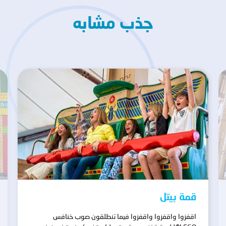
جذب مشابه
قمة بيتل
اقفزوا واقفزوا واقفزوا فيما تنطلقون صوب خنافس