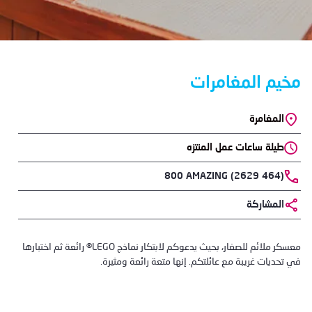
مخيم المغامرات
المغامرة
Location
طيلة ساعات عمل المنتزه
Phone
800 AMAZING (2629 464)
المشاركة
Body
معسكر ملائم للصغار، بحيث يدعوكم لابتكار نماذج LEGO® رائعة ثم اختبارها
في تحديات غريبة مع عائلتكم. إنها متعة رائعة ومثيرة.