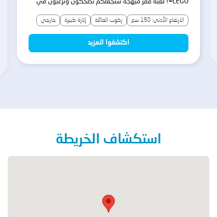
LEGO®! لعبة قفز مبهجة ستجعلكم تضحكون وترغبون في
المزيد!
الارتفاع الأدنى: 150 سم
ركوب العائلة
إثارة كبيرة
خارجي
اكتشفوا المزيد
استكشاف الخريطة