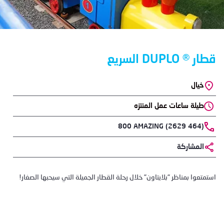
قطار ® DUPLO السريع
خيال
Location
طيلة ساعات عمل المنتزه
Phone
800 AMAZING (2629 464)
المشاركة
Body
استمتعوا بمناظر "بلايتاون" خلال رحلة القطار الجميلة التي سيحبها الصغار!