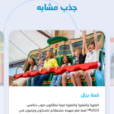
جذب مشابه
قمة بيتل
اقفزوا واقفزوا واقفزوا فيما تنطلقون صوب خنافس
LEGO®! لعبة قفز مبهجة ستجعلكم تضحكون وترغبون في