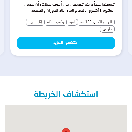
تمسكوا جيداً وأنتم تغوصون في أنبوب سبلاش أن سويرل
الملتوي! أشعروا باندفاع الماء أثناء الدوران والغطس،
بمفردكم أو مع الأصدقاء. الضحك مضمون هنا!
الارتفاع الأدنى: 122 سم
لعبة
ركوب العائلة
إثارة كبيرة
خارجي
اكتشفوا المزيد
استكشاف الخريطة