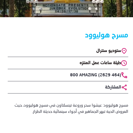
مسرح هوليوود
Location
ستوديو سنترال
طيلة ساعات عمل المنتزه
Phone
800 AMAZING (2629 464)
المشاركة
Body
مسرح هوليوود: عيشوا سحر وروعة تينسلتاون في مسرح هوليوود، حيث
العروض الحية تبهر الجماهير في أجواء سينمائية حديثة الطراز.