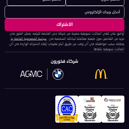
أوافق على تلقي اتصالات تسويقية حصرية من شركة دبي القابضة للترفيه. يمكن العثور على
مزيد من التفاصيل حول كيفية معالجتنا لبياناتك الشخصية في
سياسة الخصوصية الخاصة بنا
.
يمكنك سحب موافقتك في أي وقت عن طريق اتباع تعليمات إلغاء الاشتراك الواردة في أي
اتصالات تسويقية تتلقاها.
شركاء فخورون