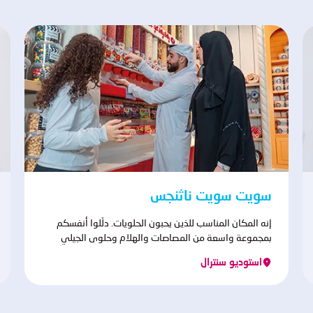
سويت سويت ناثنجس
إنه المكان المناسب للذين يحبون الحلويات. دلّلوا أنفسكم
بمجموعة واسعة من المصاصات والهلام وحلوى الجيلي
وغيرها من السكاكر التي ستنعش طاقتكم لمزيد من المرح.
استوديو سنترال