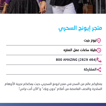
متجر إيونج السحري
ليونز جيت
Location
طيلة ساعات عمل المنتزه
Phone
800 AMAZING (2629 464)
المشاركة
ينتظركم عالم من السحر في متجر ايونغ السحري، حيث يمكنكم تجربة الأوهام
الساحرة والتحف الغامضة من أفلام "جون ويك" و"الآن أنت تراني".