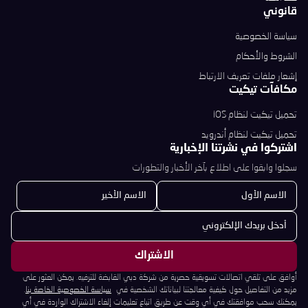
قانوني
سياسة الخصوصية
الشروط والأحكام
إشعار ملفات تعريف الارتباط
مكافآت تيكيت
تحميل تيكيت لنظام iOS
تحميل تيكيت لنظام أندرويد
اشتركوا في نشرتنا الإخبارية
سجلوا وابقوا على اطلاع بآخر الأخبار والتطورات
أوافق على تلقي اتصالات تسويقية حصرية من شركة دبي القابضة للترفيه. يمكن العثور على
مزيد من التفاصيل حول كيفية معالجتنا لبياناتك الشخصية في
سياسة الخصوصية الخاصة بنا
.
يمكنك سحب موافقتك في أي وقت عن طريق اتباع تعليمات إلغاء الاشتراك الواردة في أي