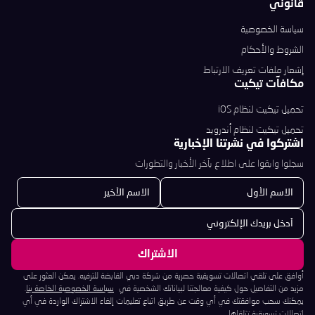
قانوني
سياسة الخصوصية
الشروط والأحكام
إشعار ملفات تعريف الارتباط
مكافآت تيكيت
تحميل تيكيت لنظام iOS
تحميل تيكيت لنظام أندرويد
اشتركوا في نشرتنا الإخبارية
سجلوا وابقوا على اطلاع بآخر الأخبار والتطورات
أوافق على تلقي اتصالات تسويقية حصرية من شركة دبي القابضة للترفيه. يمكن العثور على
مزيد من التفاصيل حول كيفية معالجتنا لبياناتك الشخصية في
سياسة الخصوصية الخاصة بنا
.
يمكنك سحب موافقتك في أي وقت عن طريق اتباع تعليمات إلغاء الاشتراك الواردة في أي
اتصالات تسويقية تتلقاها.