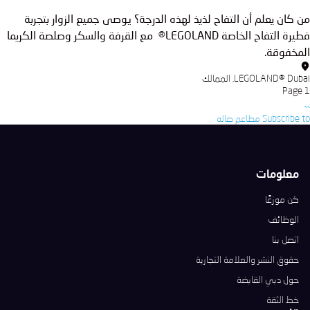
من كان يعلم أن التفاح لذيذ لهذه الدرجة؟ يوصى جميع الزوار بتجربة
فطيرة التفاح الخاصة LEGOLAND® مع القرفة والسكر وصلصة الكريما
المخفوقة.
LEGOLAND® Dubai, الممالك
Pagination
Page 1
››
الصفحة
Subscribe to مطاعم صاله
التالية
معلومات
كن موزعًا
الوظائف
اتصل بنا
حقوق النشر والعلامة التجارية
حول دبي القابضة
خط الثقة