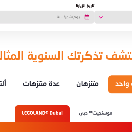
تاريخ الزيارة
شف تذكرتك السنوية المثال
 واحد
متنزهان
عدة منتزهات
أل
موشنجيت™ دبي
LEGOLAND® Dubai