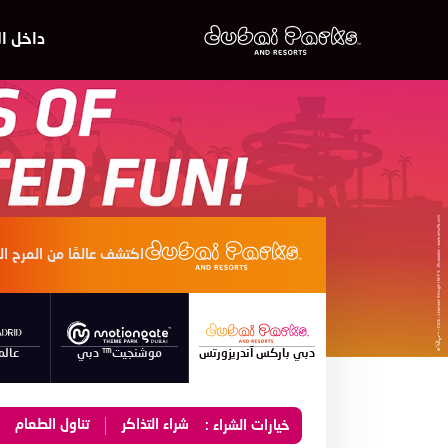
داخل ال
اكتشف عالمًا من المرح ال
دبي باركس آندريزورتس
موشنجيت™ دبي
عالم
شراء التذاكر
تناول الطعام
خيارات الشراء :