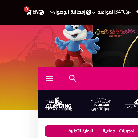
0
34°C
المواعيد
إمكانية الوصول
EN
لاكسي
ريفرلاند دبي
T-REX Glamping
الحجوزات الجماعية
الرعاية التجارية