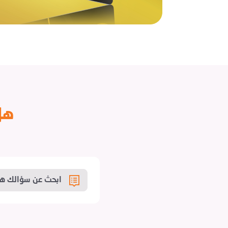
هل
ابحث عن سؤالك هن