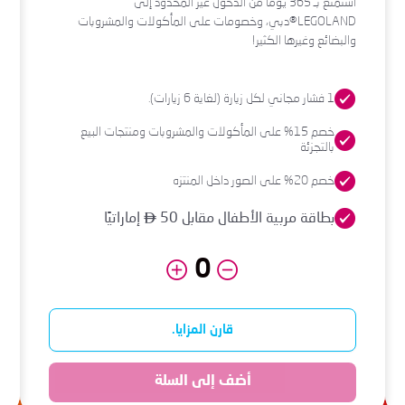
استمتع بـ 365 يومًا من الدخول غير المحدود إلى
LEGOLAND®دبي، وخصومات على المأكولات والمشروبات
والبضائع وغيرها الكثير!
1 فشار مجاني لكل زيارة (لغاية 6 زيارات).
خصم 15% على المأكولات والمشروبات ومنتجات البيع
بالتجزئة
خصم 20% على الصور داخل المنتزه
بطاقة مربية الأطفال مقابل 50
إماراتيًا
قارن المزايا.
أضف إلى السلة