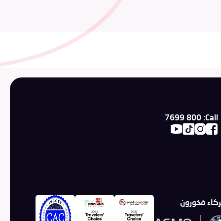
800 7699
Call:
كاء فخورون