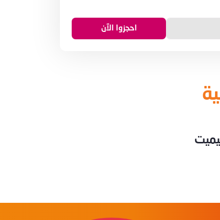
ية
تيميت