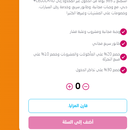
استمتع بـ 365 يومًا من الدخول غير المحدود إلى LEGOLAND®
دبي، مع وجبات مجانية، وطابور سريع، وخدمة ركن السيارات،
وخصومات على المشتريات وغيرها الكثير!
وجبة مجانية ومشروب وعلبة فشار
طابور سريع مجاني
خصم 20% على المأكولات والمشروبات وخصم 10% على
مبيع التجزئة
خصم 30% على تذاكر الدخول
قارن المزايا.
أضف إلى السلة