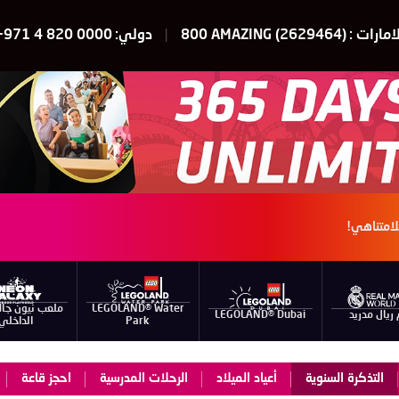
امارات :
800 AMAZING (2629464)
دولي:
+971 4 820 0000
لامتناهي!
LEGOLAND® Water
ملعب نيون جا
 ريال مدريد
LEGOLAND® Dubai
Park
الداخلي
التذكرة السنوية
أعياد الميلاد
الرحلات المدرسية
احجز قاعة