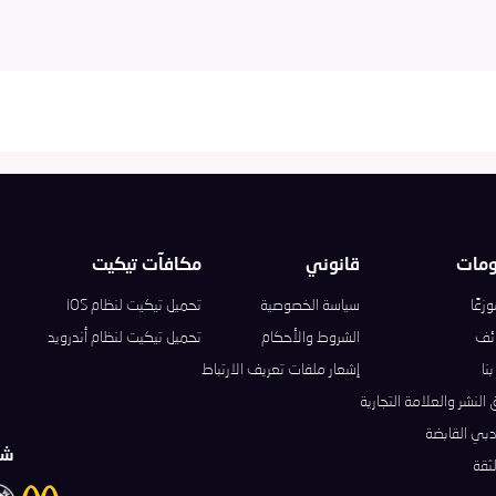
ومات
قانوني
مكافآت تيكيت
زعًا
سياسة الخصوصية
تحميل تيكيت لنظام iOS
ئف
الشروط والأحكام
تحميل تيكيت لنظام أندرويد
نا
إشعار ملفات تعريف الارتباط
النشر والعلامة التجارية
بي القابضة
شر
ثقة