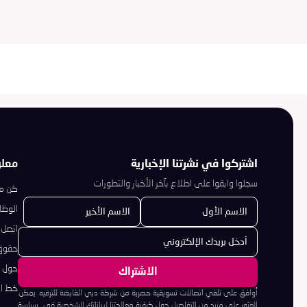
اشتركوا في نشرتنا الإخبارية
معل
سجلوا وابقوا على اطلاع بآخر الأخبار والتطورات
كن مو
الوظا
اتصل ب
حقوق 
حول د
خط ال
أوافق على تلقي اتصالات تسويقية حصرية من شركة دبي القابضة للترفيه. يمكن
العثور على مزيد من التفاصيل حول كيفية معالجتنا لبياناتك الشخصية في
سياسة