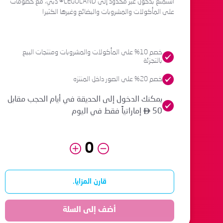
استمتع بدخول غير محدود إلى LEGOLAND® دبي، مع خصومات
على المأكولات والمشروبات والبضائع وغيرها الكثير!
خصم 10% على المأكولات والمشروبات ومنتجات البيع
بالتجزئة
خصم 20% على الصور داخل المنتزه
يمكنك الدخول إلى الحديقة في أيام الحجب مقابل
50
إماراتياً فقط في اليوم
قارن المزايا.
أضف إلى السلة