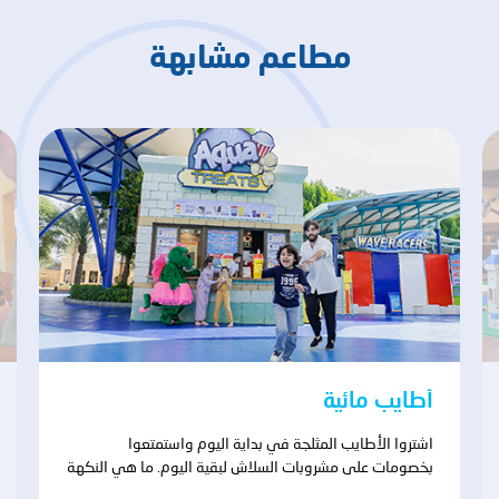
مطاعم مشابهة
أطايب مائية
اشتروا الأطايب المثلجة في بداية اليوم واستمتعوا
بخصومات على مشروبات السلاش لبقية اليوم. ما هي النكهة
التي ستختارونها، أم ستجمعون بين نكهات عدّة لتجربة فريدة؟