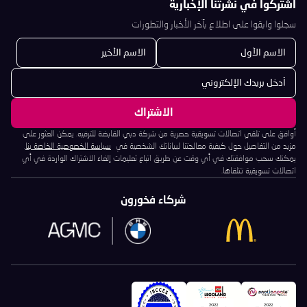
اشتركوا في نشرتنا الإخبارية
سجلوا وابقوا على اطلاع بآخر الأخبار والتطورات
أوافق على تلقي اتصالات تسويقية حصرية من شركة دبي القابضة للترفيه. يمكن العثور على
مزيد من التفاصيل حول كيفية معالجتنا لبياناتك الشخصية في
سياسة الخصوصية الخاصة بنا
.
يمكنك سحب موافقتك في أي وقت عن طريق اتباع تعليمات إلغاء الاشتراك الواردة في أي
اتصالات تسويقية تتلقاها.
شركاء فخورون