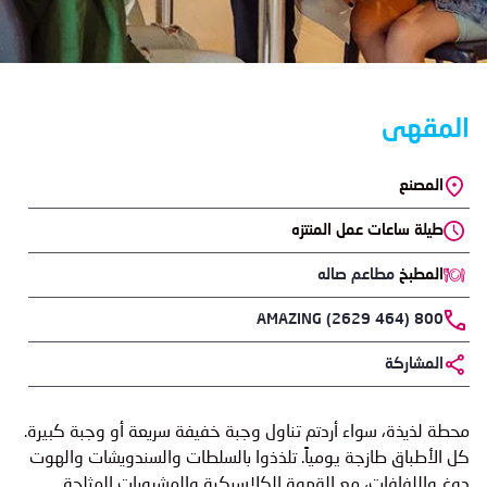
المقهى
المصنع
الموقع
طيلة ساعات عمل المنتزه
المطبخ
مطاعم صاله
Phone
800 AMAZING (2629 464)
المشاركة
Body
محطة لذيذة، سواء أردتم تناول وجبة خفيفة سريعة أو وجبة كبيرة.
كل الأطباق طازجة يومياً. تلذذوا بالسلطات والسندويشات والهوت
دوغ واللفافات، مع القهوة الكلاسيكية والمشروبات المثلجة.