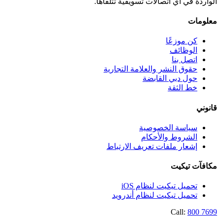
الواردة في أي اتصالات تسويقية تتلقاها.
معلومات
كن موزعًا
الوظائف
اتصل بنا
حقوق النشر والعلامة التجارية
حول دبي القابضة
خط الثقة
قانوني
سياسة الخصوصية
الشروط والأحكام
إشعار ملفات تعريف الارتباط
مكافآت تيكيت
تحميل تيكيت لنظام iOS
تحميل تيكيت لنظام أندرويد
Call:
800 7699