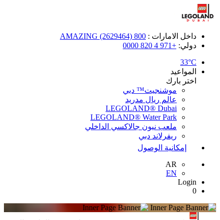
داخل الامارات :
800 AMAZING (2629464)
دولي:
+971 4 820 0000
33°C
المواعيد
اختر بارك
موشنجيت™ دبي
عالم ريال مدريد
LEGOLAND® Dubai
LEGOLAND® Water Park
ملعب نيون جالاكسي الداخلي
ريفرلاند دبي
إمكانية الوصول
AR
EN
Login
0