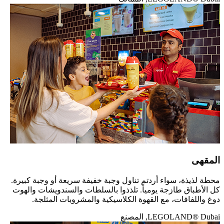
المقهى
محطة لذيذة، سواء أردتم تناول وجبة خفيفة سريعة أو وجبة كبيرة.
كل الأطباق طازجة يومياً. تلذذوا بالسلطات والسندويشات والهوت
دوغ واللفافات، مع القهوة الكلاسيكية والمشروبات المثلجة.
LEGOLAND® Dubai, المصنع