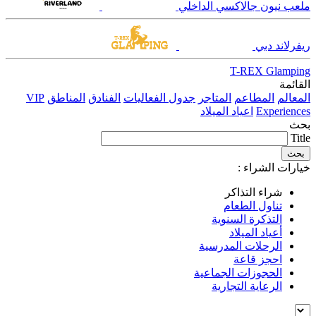
ملعب نيون جالاكسي الداخلي
ريفرلاند دبي
T-REX Glamping
القائمة
المعالم
المطاعم
المتاجر
جدول الفعاليات
الفنادق
المناطق
VIP
Experiences
اعياد الميلاد
بحث
Title
خيارات الشراء :
شراء التذاكر
تناول الطعام
التذكرة السنوية
أعياد الميلاد
الرحلات المدرسية
احجز قاعة
الحجوزات الجماعية
الرعاية التجارية