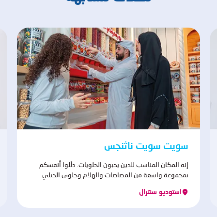
سويت سويت ناثنجس
إنه المكان المناسب للذين يحبون الحلويات. دلّلوا أنفسكم
بمجموعة واسعة من المصاصات والهلام وحلوى الجيلي
وغيرها من السكاكر التي ستنعش طاقتكم لمزيد من المرح.
استوديو سنترال