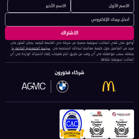
أوافق على تلقي اتصالات تسويقية حصرية من شركة دبي القابضة للترفيه. يمكن العثور على
مزيد من التفاصيل حول كيفية معالجتنا لبياناتك الشخصية في
سياسة الخصوصية الخاصة بنا
.
يمكنك سحب موافقتك في أي وقت عن طريق اتباع تعليمات إلغاء الاشتراك الواردة في أي
اتصالات تسويقية تتلقاها.
شركاء فخورون