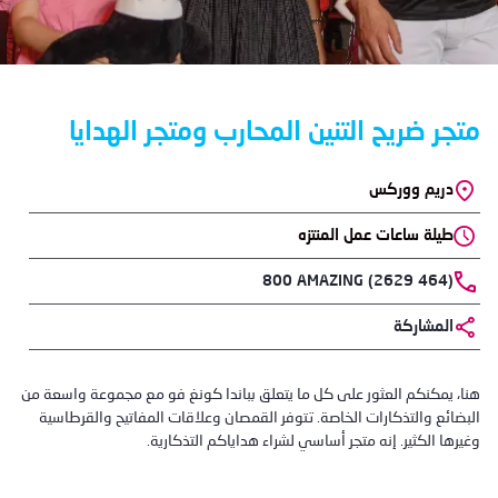
متجر ضريح التنين المحارب ومتجر الهدايا
Location
دريم ووركس
طيلة ساعات عمل المنتزه
Phone
800 AMAZING (2629 464)
المشاركة
هنا، يمكنكم العثور على كل ما يتعلق بباندا كونغ فو مع مجموعة واسعة من
البضائع والتذكارات الخاصة. تتوفر القمصان وعلاقات المفاتيح والقرطاسية
وغيرها الكثير. إنه متجر أساسي لشراء هداياكم التذكارية.