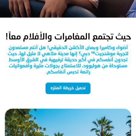
حيث تجتمع المغامرات والأفلام معاً!
أضواء وكاميرا وبعض الأكشن الحقيقي! هل أنتم مستعدون
لتجربة موشنجيت™ دبي؟ إنها مدينة ملاهي لا مثيل لها، حيث
تجدون أنفسكم في أكبر حديقة ترفيهية في الشرق الأوسط
مستوحاة من هوليوود، للاستمتاع بجولات مثيرة وأفعوانيات
رائعة تحبس أنفاسكم.
تحميل خريطة المنتزه