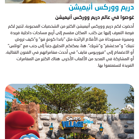
دريم ووركس أنيميشن
غوصوا في عالم دريم ووركس أنيميشن
أحضرت لكم دريم ووركس أنيميشن الكثير من الشخصيات المحبوبة، لتتيح لكم
فرصة التعرف إليها عن كثب. المكان مقسم إلى أربع مساحات داخلية فريدة
ومميزة مستوحاة من الأفلام الرائجة مثل "باندا كونغ فو" و"كيف تروض
تنينك" و"مدغشقر" و"شريك". هنا، يمكنكم التحليق جنباً إلى جنب مع "توثلس"
أو الانضمام إلى "فيوريوس فايف" في أحدث مغامراتهم في الفنون القتالية،
أو المشاركة في العديد من الألعاب الأخرى. هناك الكثير من المغامرات
الفريدة لتستمتعوا بها.