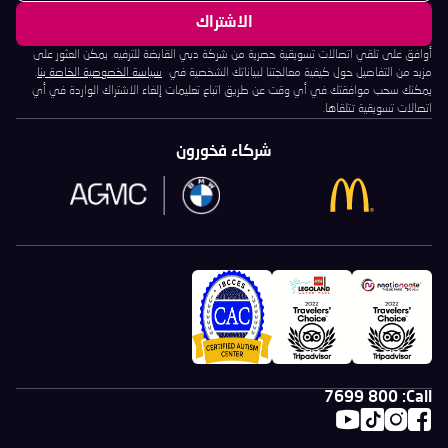
أوافق على تلقي اتصالات تسويقية حصرية من شركة دبي القابضة للترفيه. يمكن العثور على
مزيد من التفاصيل حول كيفية معالجتنا لبياناتك الشخصية في
سياسة الخصوصية الخاصة بنا
.
يمكنك سحب موافقتك في أي وقت عن طريق اتباع تعليمات إلغاء الاشتراك الواردة في أي
اتصالات تسويقية تتلقاها.
شركاء فخورون
800 7699
Call: