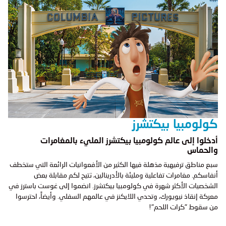
كولومبيا بيكتشرز
أدخلوا إلى عالم كولومبيا بيكتشرز المليء بالمغامرات
والحماس
سبع مناطق ترفيهية مذهلة فيها الكثير من الأفعوانيات الرائعة التي ستخطف
أنفاسكم. مغامرات تفاعلية ومليئة بالأدرينالين، تتيح لكم مقابلة بعض
الشخصيات الأكثر شهرة في كولومبيا بيكتشرز. انضموا إلى غوست باسترز في
معركة إنقاذ نيويورك، وتحدي اللايكنز في عالمهم السفلي. وأيضاً، احترسوا
من سقوط "كرات اللحم"!