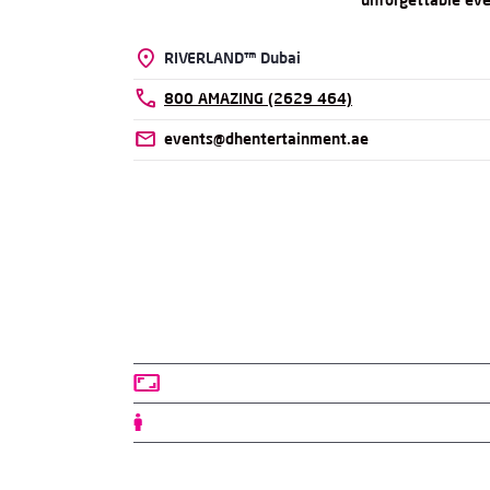
unforgettable ev
Location
RIVERLAND™ Dubai
Phone
800 AMAZING (2629 464)
Email
events@dhentertainment.ae