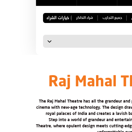
خيارات الشراء :
جميع التجارب
شراء التذاكر
Raj Mahal T
Body
The Raj Mahal Theatre has all the grandeur and 
cinema with new-age technology. The design draw
royal palaces of India and creates a lavish b
Step into a world of grandeur and entertai
Theatre, where opulent design meets cutting-edg