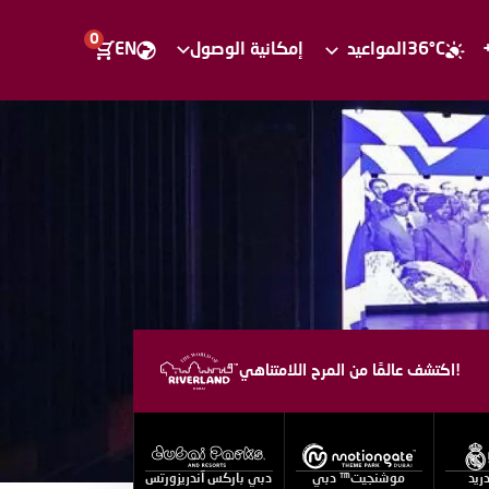
0
36°C
المواعيد
إمكانية الوصول
EN
اكتشف عالمًا من المرح اللامتناهي!
ريد
موشنجيت™ دبي
دبي باركس آندريزورتس