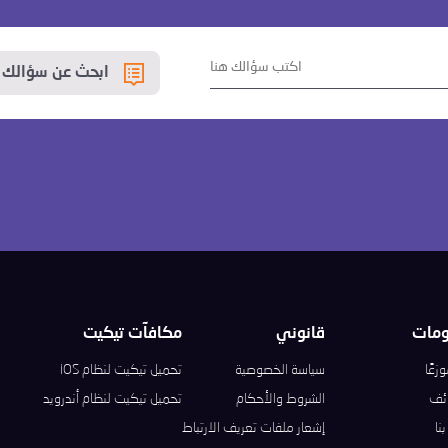
ابحث عن سؤالك ه
ومات
قانوني
مكافآت تيكيت
زعًا
سياسة الخصوصية
تحميل تيكيت لنظام iOS
ئف
الشروط والأحكام
تحميل تيكيت لنظام أندرويد
نا
إشعار ملفات تعريف الارتباط