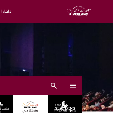
داخل ال
ملعب ن
T-REX Glamping
ريفرلاند دبي
ا