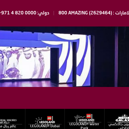
امارات :
800 AMAZING (2629464)
دولي:
+971 4 820 0000
يون جالاكسي
LEGOLAND® Water
LEGOLAND® Dubai
عالم ريال مد
لداخلي
Park