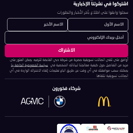
اشتركوا في نشرتنا الإخبارية
سجلوا وابقوا على اطلاع بآخر الأخبار والتطورات
أوافق على تلقي اتصالات تسويقية حصرية من شركة دبي القابضة للترفيه. يمكن العثور على
مزيد من التفاصيل حول كيفية معالجتنا لبياناتك الشخصية في
سياسة الخصوصية الخاصة بنا
.
يمكنك سحب موافقتك في أي وقت عن طريق اتباع تعليمات إلغاء الاشتراك الواردة في أي
اتصالات تسويقية تتلقاها.
شركاء فخورون