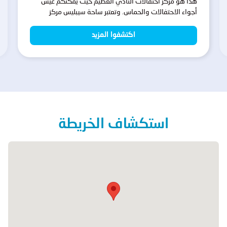
هذا هو مركز احتفالات النادي العظيم حيث يمكنكم عيش
أجواء الاحتفالات والحماس. وتعتبر ساحة سيبليس مركز
الاحتفالات لمشجعي ريال مدريد. زورونا ولبوا شغفكم!
اكتشفوا المزيد
استكشاف الخريطة