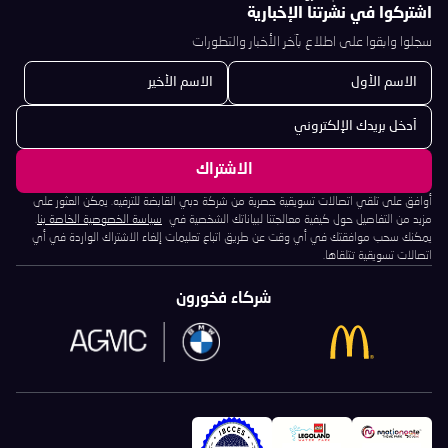
اشتركوا في نشرتنا الإخبارية
سجلوا وابقوا على اطلاع بآخر الأخبار والتطورات
أوافق على تلقي اتصالات تسويقية حصرية من شركة دبي القابضة للترفيه. يمكن العثور على
مزيد من التفاصيل حول كيفية معالجتنا لبياناتك الشخصية في
سياسة الخصوصية الخاصة بنا
.
يمكنك سحب موافقتك في أي وقت عن طريق اتباع تعليمات إلغاء الاشتراك الواردة في أي
اتصالات تسويقية تتلقاها.
شركاء فخورون