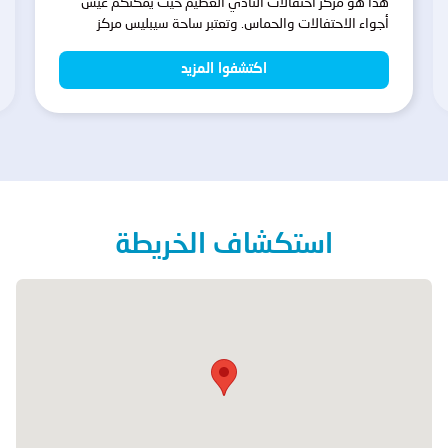
هذا هو مركز احتفالات النادي العظيم حيث يمكنكم عيش
أجواء الاحتفالات والحماس. وتعتبر ساحة سيبليس مركز
الاحتفالات لمشجعي ريال مدريد. زورونا ولبوا شغفكم!
اكتشفوا المزيد
استكشاف الخريطة