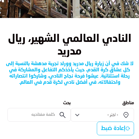
النادي العالمي الشهير، ريال
مدريد
لا شك في أن زيارة ريال مدريد وورلد تجربة مدهشة بالنسبة إلى
كل عشاق كرة القدم، حيث يأخذكم التفاعل والمشاركة في
رحلة استثنائية. عيشوا فرحة نجاح النادي، وشاركوا انتصاراته
واحتفالاته، في أفضل نادي لكرة قدم في العالم.
مناطق
بحث
- اختر -
إعادة ضبط